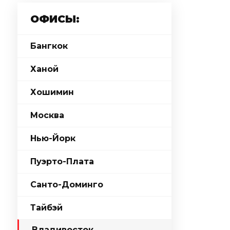
ОФИСЫ:
Бангкок
Ханой
Хошимин
Москва
Нью-Йорк
Пуэрто-Плата
Санто-Доминго
Тайбэй
Владивосток