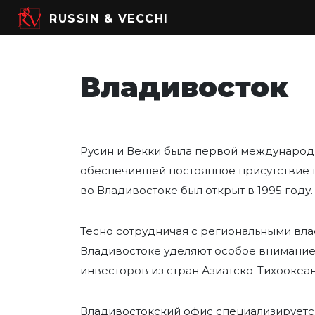
Skip
RUSSIN & VECCHI
to
content
Владивосток
Русин и Векки была первой междунаро
обеспечившей постоянное присутствие н
во Владивостоке был открыт в 1995 году.
Тесно сотрудничая с региональными вл
Владивостоке уделяют особое внимание
инвесторов из стран Азиатско-Тихоокеа
Владивостокский офис специализируется