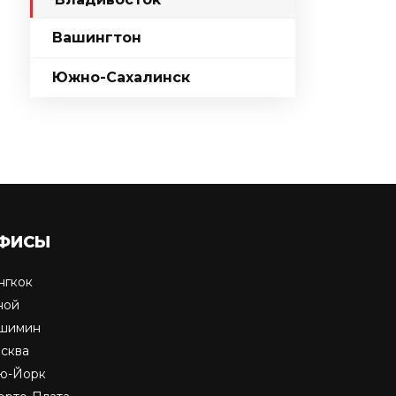
Вашингтон
Южно-Сахалинск
ФИСЫ
нгкок
ной
шимин
сква
ю-Йорк